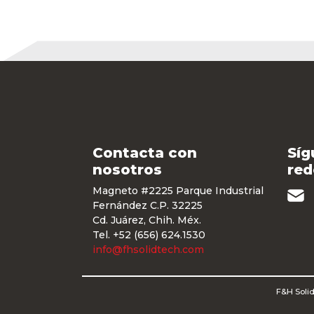
Contacta con
Síg
nosotros
red
Magneto #2225 Parque Industrial
Fernández C.P. 32225
Cd. Juárez, Chih. Méx.
Tel. +52 (656) 624.1530
info@fhsolidtech.com
F&H Solid