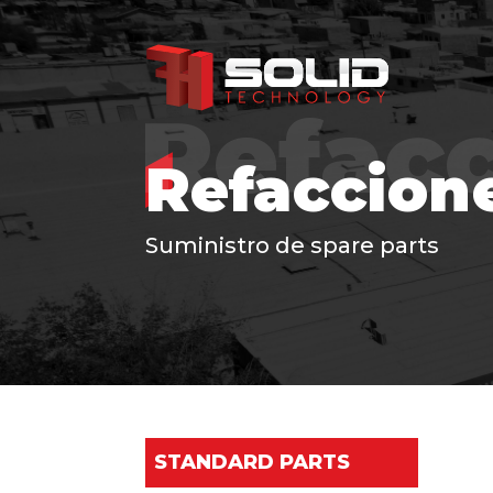
Refac
Refaccion
Suministro de spare parts
STANDARD PARTS