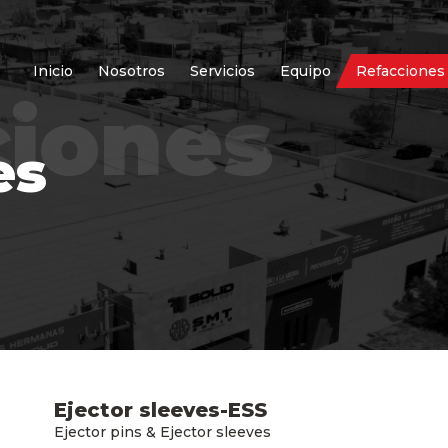
(current)
Inicio
Nosotros
Servicios
Equipo
Refacciones
ciones
es
Ejector sleeves-ESS
Ejector pins & Ejector sleeves