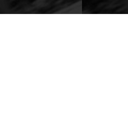
Moldes de inyección
de plástico
Cambios de ingeniería - Reparaciones de flashes -
Ajuste de sellos - Reemplazos de pines electores -
Texturizados - Acabados de espejo - Cobre Berilio,
P20, H13, S7, etc. - Fabricación de repuestos -
Análisis de corredores y revisión de fallas en caliente.
Ver más